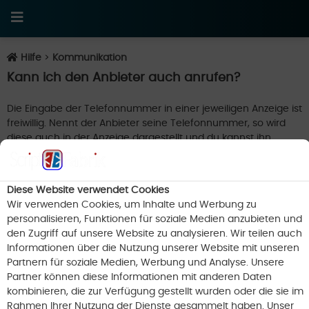
Hilfe
>
Kommunikation
Kann ich den Anbieter auch anrufen?
Die Eingabe der Telefonnummer in einer jeweiligen Anzeige ist
freiwillig. Nennt der Anbieter seine Telefonnummer, so wird
diese auch in der Anzeige dargestellt und du kannst ihn
anrufen. , sofern der Anbieter seine Telefonnummer
angegeben hat.
Diese Website verwendet Cookies
Wir verwenden Cookies, um Inhalte und Werbung zu
Ich willige ein, dass meine Angaben laut
personalisieren, Funktionen für soziale Medien anzubieten und
Datenschutzerklärung zweckgebunden verarbeitet
den Zugriff auf unsere Website zu analysieren. Wir teilen auch
werden.
Informationen über die Nutzung unserer Website mit unseren
Newsletter abonnieren
Partnern für soziale Medien, Werbung und Analyse. Unsere
Partner können diese Informationen mit anderen Daten
kombinieren, die zur Verfügung gestellt wurden oder die sie im
Rahmen Ihrer Nutzung der Dienste gesammelt haben. Unser