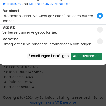
Impressum
und
Datenschutz & Richtlinien
Funktional
Erforderlich, damit Sie wichtige Seitenfunktionen nutzen
Impressum
können.
Datenschutz
AGB
Statistik
Handyshop
Verbessert unser Angebot für Sie.
Hilfe
Marketing
Support kontaktieren
Ermöglicht für Sie passende Informationen anzuzeigen.
Sitemap
Events
Allen zustimmen
Einstellungen bestätigen
Besucherstatistiken :
Seit dem: 20.03.2023
Seitenaufrufe: 14774662
Besucher: 394148
Aufrufe heute: 82
Besucher heute: 49
Copyright
(c) 2024 by Scriptfabrik | all rights reserved - Script:
Anzeigenmarkt V11 Enterprise